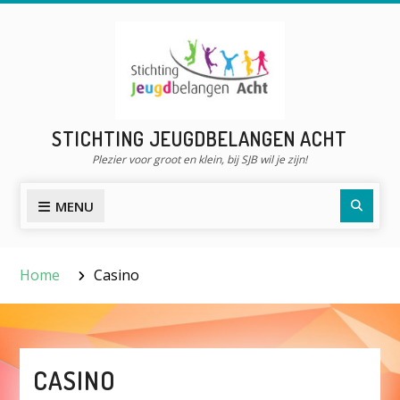
Skip
to
content
STICHTING JEUGDBELANGEN ACHT
Plezier voor groot en klein, bij SJB wil je zijn!
Searc
MENU
Home
Casino
CASINO