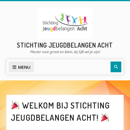
Skip
to
content
STICHTING JEUGDBELANGEN ACHT
Plezier voor groot en klein, bij SJB wil je zijn!
Searc
MENU
WELKOM BIJ STICHTING
JEUGDBELANGEN ACHT!