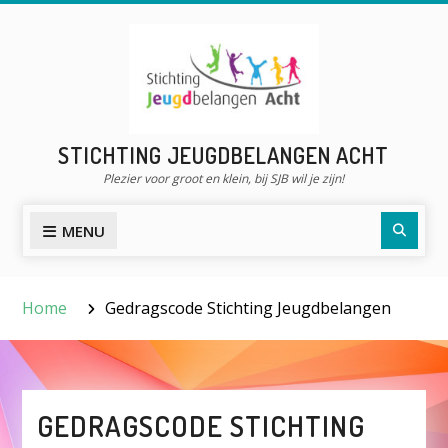
Skip
to
content
STICHTING JEUGDBELANGEN ACHT
Plezier voor groot en klein, bij SJB wil je zijn!
Searc
MENU
Home
Gedragscode Stichting Jeugdbelangen
GEDRAGSCODE STICHTING