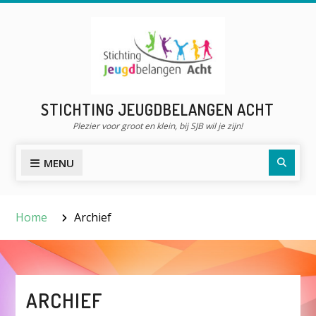
Skip
to
content
STICHTING JEUGDBELANGEN ACHT
Plezier voor groot en klein, bij SJB wil je zijn!
Searc
MENU
Home
Archief
ARCHIEF