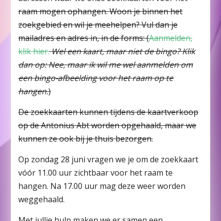
raam mogen ophangen. Woon je binnen het
zoekgebied en wil je meehelpen? Vul dan je
mailadres en adres in, in de forms: (
Aanmelden,
klik hier.
Wel een kaart, maar niet de bingo? Klik
dan op: Nee, maar ik wil me wel aanmelden om
een bingo-afbeelding voor het raam op te
hangen.
)
De zoekkaarten kunnen tijdens de kaartverkoop
op de Antonius Abt worden opgehaald, maar we
kunnen ze ook bij je thuis bezorgen.
Op zondag 28 juni vragen we je om de zoekkaart
vóór 11.00 uur zichtbaar voor het raam te
hangen. Na 17.00 uur mag deze weer worden
weggehaald.
Met jullie hulp maken we er samen een