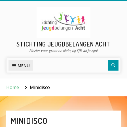
Skip
to
content
STICHTING JEUGDBELANGEN ACHT
Plezier voor groot en klein, bij SJB wil je zijn!
Searc
MENU
Home
Minidisco
MINIDISCO