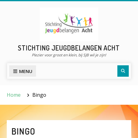
Skip
to
content
STICHTING JEUGDBELANGEN ACHT
Plezier voor groot en klein, bij SJB wil je zijn!
Searc
MENU
Home
Bingo
BINGO