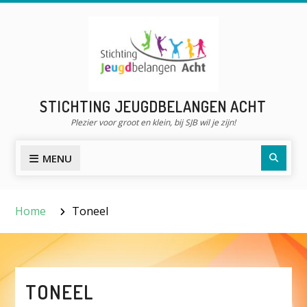
Skip
to
content
STICHTING JEUGDBELANGEN ACHT
Plezier voor groot en klein, bij SJB wil je zijn!
Searc
MENU
Home
Toneel
TONEEL